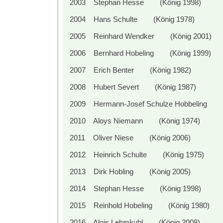
2003 Stephan Hesse
(König 1998)
2004 Hans Schulte
(König 1978)
2005 Reinhard Wendker
(König 2001)
2006 Bernhard Hobeling
(König 1999)
2007 Erich Benter
(König 1982)
2008 Hubert Severt
(König 1987)
2009 Hermann-Josef Schulze Hobbeling
2010 Aloys Niemann
(König 1974)
2011 Oliver Niese
(König 2006)
2012 Heinrich Schulte
(König 1975)
2013 Dirk Hobling
(König 2005)
2014 Stephan Hesse
(König 1998)
2015 Reinhold Hobeling
(König 1980)
2016 Alois Lehmkuhl
(König 2008)